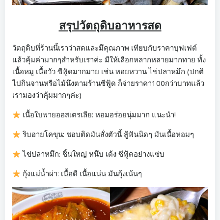
สรุปวัตถุดิบอาหารสด
วัตถุดิบที่ร้านนี้เราว่าสดและมึคุณภาพ เทียบกับราคาบุฟเฟต์
แล้วคุ้มค่ามากๆสำหรับเราค่ะ มีให้เลือกหลากหลายมากทาย ทั้ง
เนื้อหมู เนื้อวัว ซีฟู้ดมากมาย เช่น หอยหวาน ไข่ปลาหมึก (ปกติ
ไปกินจานหรือไม้นึงตามร้านซีฟู้ด ก็จ่ายราคา100กว่าบาทแล้ว
เรามองว่าคุ้มมากๆค่ะ)
เนื้อใบพายออสเตรเลีย: หอมอร่อยนุ่มมาก แนะนำ!
ริบอายโคขุน: ชอบติดมันสั่งตัวนี้ สู้ฟันนิดๆ มันเนื้อหอมๆ
ไข่ปลาหมึก: ชิ้นใหญ่ หนึบ เด้ง ซีฟู้ดอย่างแซ่บ
กุ้งแม่น้ำผ่า: เนื้อดี เนื้อแน่น มันกุ้งเน้นๆ