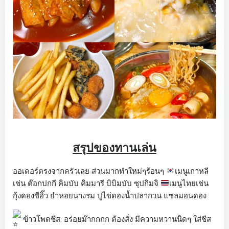
สรุปของทานเล่น
ออเดอร์ตรงจากครัวเลย ส่วนมากทำใหม่ๆร้อนๆ
เมนูเกาหลี
เช่น ต๊อกปกกี คิมบับ คิมมารี บิบิมบับ ซุปกิมจิ
เมนูไทยเช่น
กุ้งดองซีอิ๊ว ยำหอยนางรม ปูไข่ดองน้ำปลากวน แซลมอนดอง
ข้าวโพดชีส: อร่อยม๊ากกกก ต้องสั่ง มีความหวานนิดๆ ใส่ชีส