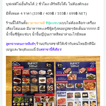
บุฟเฟต์ไม่อั้นกินได้ 2 ชั่วโมง เสิร์ฟถึงโต๊ะ ไม่ต้องตักเอง
มีทั้งหมด 4 ราคา (339฿ / 409฿ / 555฿ / 699฿ NET)
ร้านนี้ได้กินทั้ง
แบบไม่ต้องเลือก! เครื่อง
อาหารเกาหลี
ซีฟู้ดแซ่บๆ
เคียงโฮมเมด มีอาหารทะเลซีฟู้ดกุ้งหอยปูสดๆจัดเต็มมากกกก มี
น้ำจิ้มซีฟู้ดแซ่บๆ น้ำจิ้มญี่ปุ่นเกาหลีหม่าล่าอะไรมีหมด
ร้านปรับรสชาติให้เข้ากับคนไทยอีกทีนึง
สูตรจากคนเกาหลีแท้ๆ
เมนูและ
!
วัตถุดิบแบบนี้ มี
แค่สาขานี้ที่เดียว