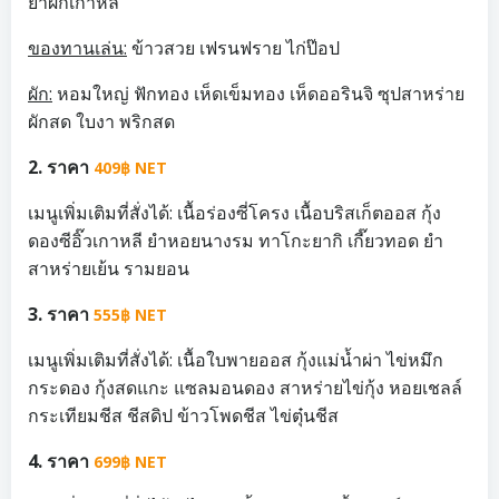
ยำผักเกาหลี
ของทานเล่น:
ข้าวสวย เฟรนฟราย ไก่ป๊อป
ผัก:
หอมใหญ่ ฟักทอง เห็ดเข็มทอง เห็ดออรินจิ ซุปสาหร่าย
ผักสด ใบงา พริกสด
2. ราคา
409฿ NET
เมนูเพิ่มเติมที่สั่งได้: เนื้อร่องซี่โครง เนื้อบริสเก็ตออส กุ้ง
ดองซีอิ๊วเกาหลี ยำหอยนางรม ทาโกะยากิ เกี๊ยวทอด ยำ
สาหร่ายเย้น รามยอน
3. ราคา
555฿ NET
เมนูเพิ่มเติมที่สั่งได้: เนื้อใบพายออส กุ้งแม่น้ำผ่า ไข่หมึก
กระดอง กุ้งสดแกะ แซลมอนดอง สาหร่ายไข่กุ้ง หอยเชลล์
กระเทียมชีส ชีสดิป ข้าวโพดชีส ไข่ตุ๋นชีส
4. ราคา
699฿ NET