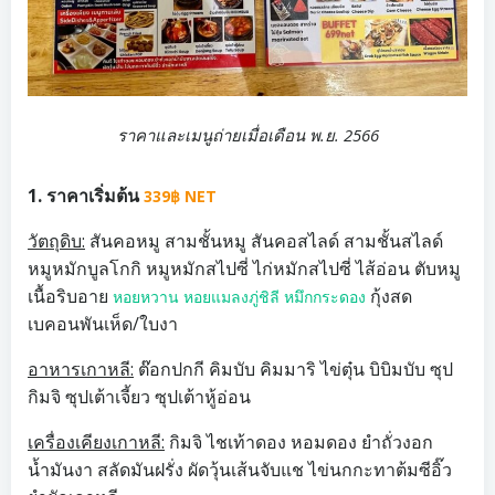
ราคาและเมนูถ่ายเมื่อเดือน พ.ย. 2566
1. ราคาเริ่มต้น
339฿ NET
วัตถุดิบ:
สันคอหมู สามชั้นหมู สันคอสไลด์ สามชั้นสไลด์
หมูหมักบูลโกกิ หมูหมักสไปซี่ ไก่หมักสไปซี่ ไส้อ่อน ตับหมู
เนื้อริบอาย
กุ้งสด
หอยหวาน หอยแมลงภู่ชิลี หมึกกระดอง
เบคอนพันเห็ด/ใบงา
อาหารเกาหลี:
ต๊อกปกกี คิมบับ คิมมาริ ไข่ตุ๋น บิบิมบับ ซุป
กิมจิ ซุปเต้าเจี้ยว ซุปเต้าหู้อ่อน
เครื่องเคียงเกาหลี:
กิมจิ ไชเท้าดอง หอมดอง ยำถั่วงอก
น้ำมันงา สลัดมันฝรั่ง ผัดวุ้นเส้นจับแช ไข่นกกะทาต้มซีอิ๊ว