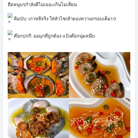
ยืดหนุบๆกำลังดีไม่เยอะเกินไม่เลี่ยน
คิมบับ: เกาหลีจริง ใส่หัวไชเท้าดองหวานกรอบเต็ม10
ต๊อกปกกี: ออมุกที่ถูกต้อง แป้งต๊อกนุ่มหนึบ