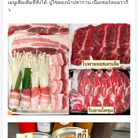
เมนูเพิ่มเติมที่สั่งได้: ปูไข่ดองน้ำปลากวน เนื้อเซอร์ลอยวากิ
ว